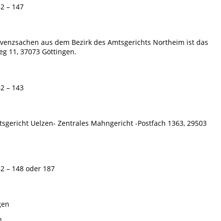
62 – 147
olvenzsachen aus dem Bezirk des Amtsgerichts Northeim ist das
g 11, 37073 Göttingen.
62 – 143
gericht Uelzen- Zentrales Mahngericht -Postfach 1363, 29503
62 – 148 oder 187
gen
n