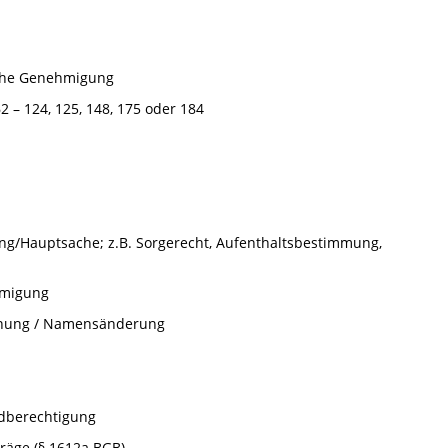
che Genehmigung
2 – 124, 125, 148, 175 oder 184
ung/Hauptsache; z.B. Sorgerecht, Aufenthaltsbestimmung,
hmigung
nnung / Namensänderung
dberechtigung
räge (§ 1612a BGB)