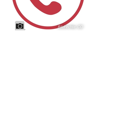
Bildrechte
:
OD