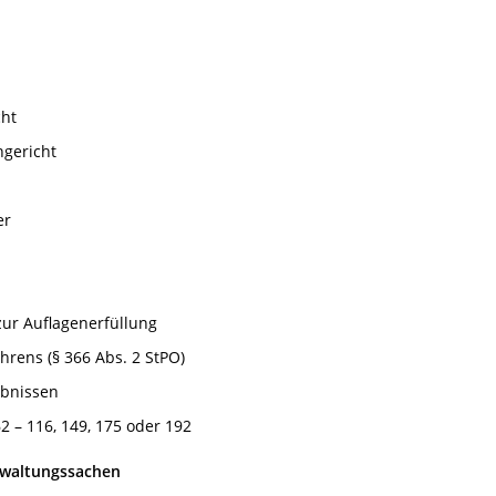
cht
ngericht
er
ur Auflagenerfüllung
rens (§ 366 Abs. 2 StPO)
ubnissen
2 – 116, 149, 175 oder 192
rwaltungssachen